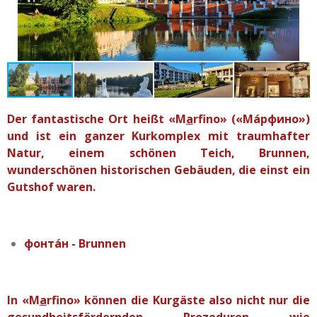
Der fantastische Ort heißt «M
a
rfino» («Мáрфино»)
und ist ein ganzer Kurkomplex mit traumhafter
Natur, einem schönen Teich, Brunnen,
wunderschönen historischen Gebäuden, die einst ein
Gutshof waren.
фонта́н - Brunnen
In «M
a
rfino» können die Kurgäste also nicht nur die
gesundheitsfördernden Prozeduren wie