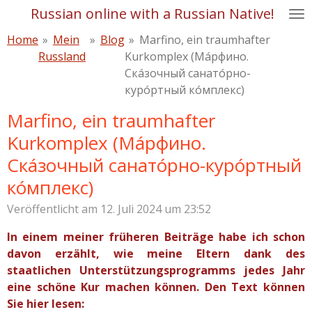
Russian online with a Russian Native!
Zum
Hauptinhalt
Home
»
Mein
»
Blog
»
Marfino, ein traumhafter
springen
Russland
Kurkomplex (Мáрфино.
Скáзочный санатóрно-
курóртный кóмплекс)
Marfino, ein traumhafter
Kurkomplex (Мáрфино.
Скáзочный санатóрно-курóртный
кóмплекс)
Veröffentlicht am 12. Juli 2024 um 23:52
In einem meiner früheren Beiträge habe ich schon
davon erzählt, wie meine Eltern dank des
staatlichen Unterstützungsprogramms jedes Jahr
eine schöne Kur machen können. Den Text können
Sie hier lesen: