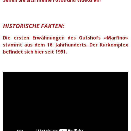
HISTORISCHE FAKTEN:
Die ersten Erwähnungen des Gutshofs «M
a
rfino»
stammt aus dem 16. Jahrhunderts. Der Kurkomplex
befindet sich hier seit 1991.