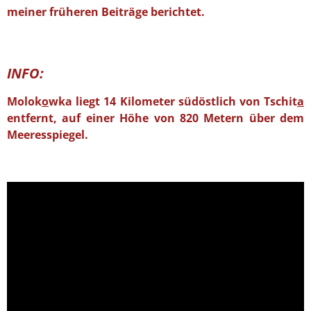
meiner früheren Beiträge berichtet.
INFO:
Molok
o
wka liegt 14 Kilometer südöstlich von Tschit
a
entfernt, auf einer Höhe von 820 Metern über dem
Meeresspiegel.