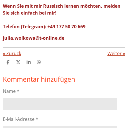
Wenn Sie mit mir Russisch lernen möchten, melden
Sie sich einfach bei mir!
Telefon (Telegram): +49 177 50 70 669
julia.wolkowa@t-online.de
«
Zurück
Weiter
»
T
T
T
T
e
e
e
e
i
i
i
i
Kommentar hinzufügen
l
l
l
l
e
e
e
e
n
n
n
n
Name *
E-Mail-Adresse *