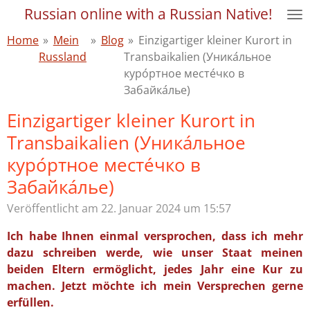
Russian online with a Russian Native!
Zum
Hauptinhalt
Home
»
Mein
»
Blog
»
Einzigartiger kleiner Kurort in
springen
Russland
Transbaikalien (Уника́льное
куро́ртное местéчко в
Забайка́лье)
Einzigartiger kleiner Kurort in
Transbaikalien (Уника́льное
куро́ртное местéчко в
Забайка́лье)
Veröffentlicht am 22. Januar 2024 um 15:57
Ich habe Ihnen einmal versprochen, dass ich mehr
dazu schreiben werde, wie unser Staat meinen
beiden Eltern ermöglicht, jedes Jahr eine Kur zu
machen. Jetzt möchte ich mein Versprechen gerne
erfüllen.