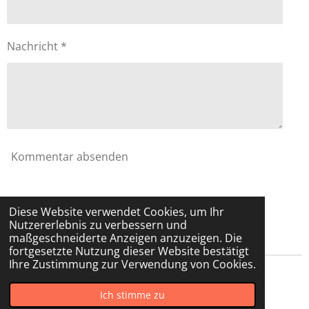
Nachricht *
Kommentar absenden
Kommentare
Diese Website verwendet Cookies, um Ihr
Nutzererlebnis zu verbessern und
Es gibt noch keine Kommentare.
maßgeschneiderte Anzeigen anzuzeigen. Die
fortgesetzte Nutzung dieser Website bestätigt
Ihre Zustimmung zur Verwendung von Cookies.
© 2023 - 2026 Russisch mit Muttersprachlerin
Ich stimme zu
Mit Unterstützung von
Webador