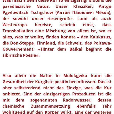
Was macht denn diese Kur so einzigartig? Erstens die
paradiesische Natur. Unser Klassiker, Ant
o
n
P
a
wlowitsch Tsch
e
chow (Анто́н Па́влович Чéхов),
der sowohl unser riesengroßes Land als auch
Westeuropa bereiste, schrieb einst, dass
Transbaikalien eine Mischung von allem ist, wo er
alles, was er wollte, finden konnte – den Kaukasus,
die Don-Steppe, Finnland, die Schweiz, das Poltawa-
Gouvernement. «Hinter dem Baikal beginnt die
sibirische Poesie».
Also allein die Natur in Molok
o
wka kann die
Gesundheit der Kurgäste positiv beeinflussen. Das ist
aber selbstredend nicht das Einzige, was die Kur
anbietet. Eine der einzigartigen Prozeduren ist die
mit dem sogenannten Radonwasser, dessen
chemische Zusammensetzung ebenfalls sehr
wohltuend auf den Körper wirkt. Eine der weiteren